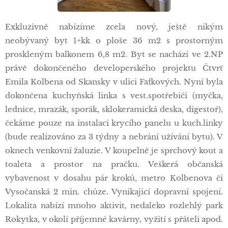
Exkluzivně nabízíme zcela nový, ještě nikým
neobývaný byt 1+kk o ploše 36 m2 s prostorným
proskleným balkonem 6,8 m2. Byt se nachází ve 2.NP
právě dokončeného developerského projektu Čtvrť
Emila Kolbena od Skansky v ulici Fafkových. Nyní byla
dokončena kuchyňská linka s vest.spotřebiči (myčka,
lednice, mrazák, sporák, sklokeramická deska, digestoř),
čekáme pouze na instalaci krycího panelu u kuch.linky
(bude realizováno za 3 týdny a nebrání užívání bytu). V
oknech venkovní žaluzie. V koupelně je sprchový kout a
toaleta a prostor na pračku. Veškerá občanská
vybavenost v dosahu pár kroků, metro Kolbenova či
Vysočanská 2 min. chůze. Vynikajicí dopravní spojení.
Lokalita nabízí mnoho aktivit, nedaleko rozlehlý park
Rokytka, v okolí příjemné kavárny, vyžití s přáteli apod.