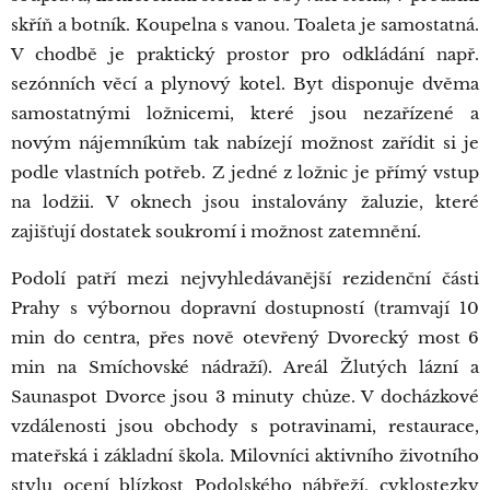
skříň a botník. Koupelna s vanou. Toaleta je samostatná.
V chodbě je praktický prostor pro odkládání např.
sezónních věcí a plynový kotel. Byt disponuje dvěma
samostatnými ložnicemi, které jsou nezařízené a
novým nájemníkům tak nabízejí možnost zařídit si je
podle vlastních potřeb. Z jedné z ložnic je přímý vstup
na lodžii. V oknech jsou instalovány žaluzie, které
zajišťují dostatek soukromí i možnost zatemnění.
Podolí patří mezi nejvyhledávanější rezidenční části
Prahy s výbornou dopravní dostupností (tramvají 10
min do centra, přes nově otevřený Dvorecký most 6
min na Smíchovské nádraží). Areál Žlutých lázní a
Saunaspot Dvorce jsou 3 minuty chůze. V docházkové
vzdálenosti jsou obchody s potravinami, restaurace,
mateřská i základní škola. Milovníci aktivního životního
stylu ocení blízkost Podolského nábřeží, cyklostezky