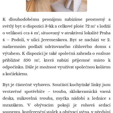
K dlouhodobému pronájmu nabízíme prostorný a
světlý byt o dispozici 3+kk a celkové ploše 72 m² s lodžií
o velikosti cca 4 m², situovaný v atraktivní lokalitě Praha
4 – Podolí, v ulici Jeremenkova. Byt se nachází ve 2.
nadzemním podlaží udržovaného cihlového domu s
výtahem. K dispozici je také společná zahrada o rozloze
přibližně 350 m², která nabízí příjemné místo k
odpočinku. Dále je možnost využívat společnou kolárnu
a kočárkárnu.
Byt je částečně vybaven. Součástí kuchyňské linky jsou
vestavěné spotřebiče – trouba, sklokeramická varná
deska, mikrovlná trouba, myčka nádobí a lednice s
mrazákem. V obývacím pokoji je rohová sedací
souprava, konferenční stolek a obývací stěna, v předsíni