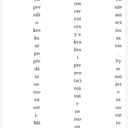
nas
prv
náv
tav
níh
ání
ení
o
řeš
cen
kro
ím
y a
ku
za
kva
až
vás
litn
po
.
í
pře
Vy
pre
dá
se
zen
ní
mů
taci
ne
žet
má
mo
e
vaš
vit
vě
e
ost
no
ne
i.
vat
mo
Má
to
vit