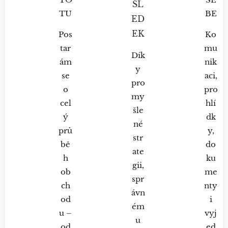
SL
TU
BE
ED
EK
Pos
Ko
tar
mu
Dík
ám
nik
y
se
aci,
pro
o
pro
my
cel
hlí
šle
ý
dk
né
prů
y,
str
bě
do
ate
h
ku
gii,
ob
me
spr
ch
nty
ávn
od
i
ém
u –
vyj
u
od
ed