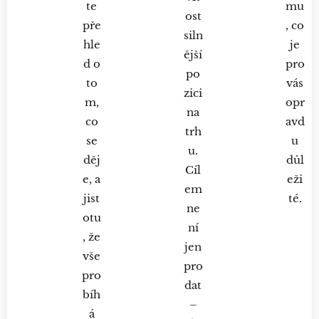
te
mu
ost
pře
, co
siln
hle
je
ější
d o
pro
po
to
vás
zici
m,
opr
na
co
avd
trh
se
u
u.
děj
důl
Cíl
e, a
eži
em
jist
té.
ne
otu
ní
, že
jen
vše
pro
pro
dat
bíh
–
á