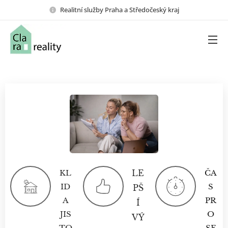
Realitní služby Praha a Středočeský kraj
KL
LE
ČA
ID
S
PŠ
A
PR
Í
JIS
O
VÝ
TO
SE