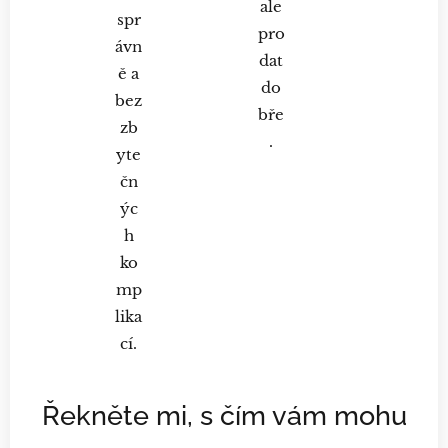
ale
spr
pro
ávn
dat
ě a
do
bez
bře
zb
.
yte
čn
ýc
h
ko
mp
lika
cí.
Řekněte mi, s čím vám mohu